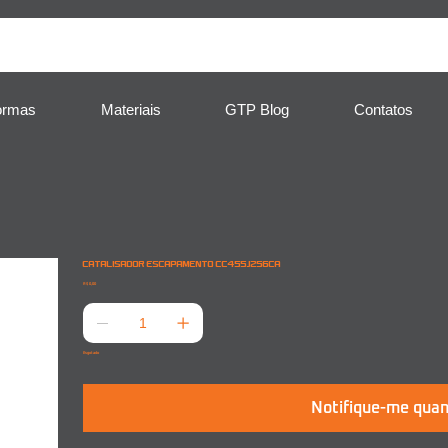
ormas
Materiais
GTP Blog
Contatos
CATALISADOR ESCAPAMENTO CC455J256CA
Preço
R$ 0,00
Esgotado
Notifique-me quan