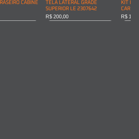
RASEIRO CABINE
TELA LATERAL GRADE
KIT DE
SUPERIOR LE 2307642
CARGA 
Preço
Preço
R$ 200,00
R$ 128,
RASEIRO CABINE
COMPLETO LD
ARO FAROL LD 2011375
ARO FA
10301
Esgotado
Esgota