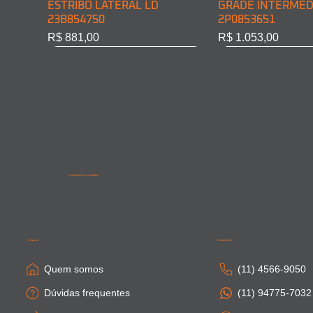
ESTRIBO LATERAL LD
GRADE INTERMED
23B854750
2P0853651
Preço
Preço
R$ 881,00
R$ 1.053,00
Acompanhe as novidades
SAIA LATERAL CABINE LD
PONTEIRA PARACHOQUE
SAIA LATERAL CA
SAIA LATERAL CAB
81615100410
DIAN. LD 81416106754
81664100306
81615100411
Empresa
Atendimento
Esgotado
Esgotado
Esgotado
Esgotado
Quem somos
(11) 4566-9050
Dúvidas frequentes
(11) 94775-7032