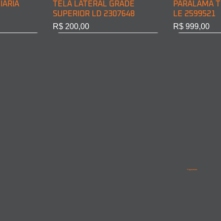
IÁRIA
TELA LATERAL GRADE
PARALAMA T
SUPERIOR LD 2307648
LE 2599521
Preço
Preço
R$ 200,00
R$ 999,00
BINE LD
INE LE
PARALAMA TRASEIRO CABINE
LANTERNA DIRECIONAL
PARALAMA T
PARALAMA 
LD 2599522
DIANT. LD 6968200221
LD/LE 95852
9615210201
Pagamentos
Esgotado
Esgotado
Esgotado
Esgotado