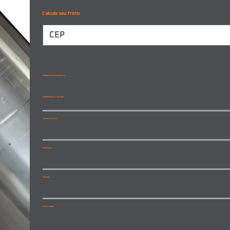
Calcule seu frete
Códigos correspondentes
CC455J256CA | L0616001
Características
Aplicação
Dúvidas
Observações