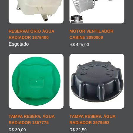
RESERVATÓRIO ÁGUA
MOTOR VENTILADOR
RADIADOR 1676400
CABINE 3090909
Esgotado
Preço
R$ 425,00
TAMPA RESERV. ÁGUA
TAMPA RESERV. ÁGUA
RADIADOR 1357775
RADIADOR 3979593
Preço
Preço
R$ 30,00
R$ 22,50