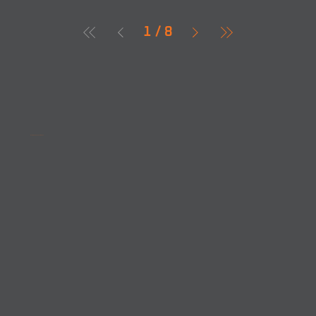
1
/
8
Acompanhe as novidades