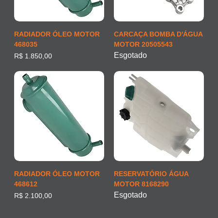
RADIADOR ÓLEO MOTOR
CARCAÇA BOMBA D'ÁGUA
468035
MOTOR 20505543
Esgotado
Preço
R$ 1.850,00
RADIADOR ÓLEO MOTOR
RESERVATÓRIO ÁGUA
468612
MOTOR 8168290
Esgotado
Preço
R$ 2.100,00