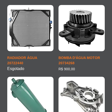
RADIADOR ÁGUA
BOMBA D'ÁGUA MOTOR
20722440
20734268
Esgotado
Preço
R$ 900,00