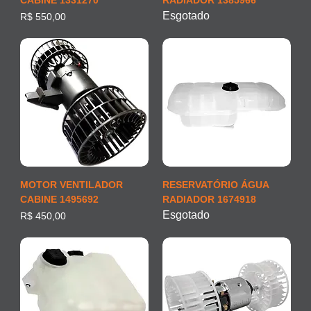
CABINE 1331270
RADIADOR 1385966
Esgotado
Preço
R$ 550,00
MOTOR VENTILADOR
RESERVATÓRIO ÁGUA
CABINE 1495692
RADIADOR 1674918
Esgotado
Preço
R$ 450,00