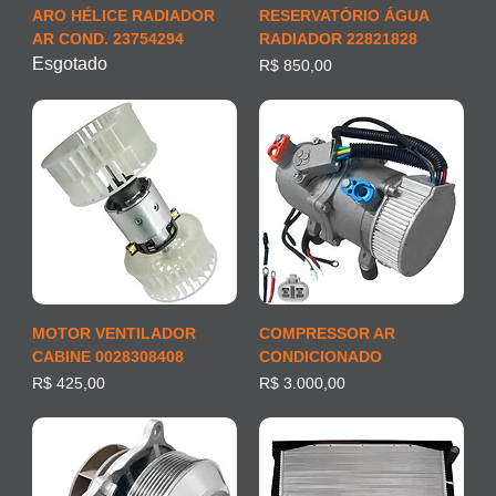
ARO HÉLICE RADIADOR
RESERVATÓRIO ÁGUA
AR COND. 23754294
RADIADOR 22821828
Esgotado
Preço
R$ 850,00
MOTOR VENTILADOR
COMPRESSOR AR
CABINE 0028308408
CONDICIONADO
Preço
Preço
R$ 425,00
R$ 3.000,00