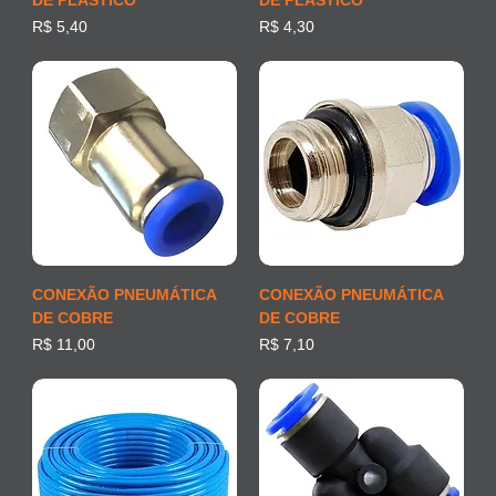
DE PLÁSTICO
DE PLÁSTICO
Preço
Preço
R$ 5,40
R$ 4,30
CONEXÃO PNEUMÁTICA
CONEXÃO PNEUMÁTICA
DE COBRE
DE COBRE
Preço
Preço
R$ 11,00
R$ 7,10