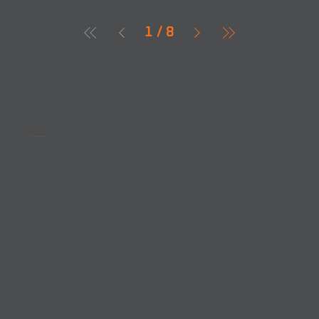
1
/
8
Acompanhe as novidades