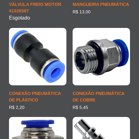
VÁLVULA FREIO MOTOR
MANGUEIRA PNEUMÁTICA
41026587
Preço
R$ 13,00
Esgotado
CONEXÃO PNEUMÁTICA
CONEXÃO PNEUMÁTICA
DE PLÁSTICO
DE COBRE
Preço
Preço
R$ 2,20
R$ 5,45