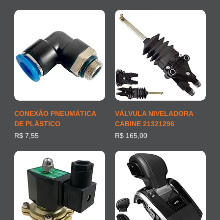
CONEXÃO PNEUMÁTICA
VÁLVULA NIVELADORA
DE PLÁSTICO
CABINE 21321296
Preço
Preço
R$ 7,55
R$ 165,00