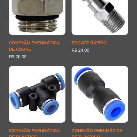
CONEXÃO PNEUMÁTICA
ENGATE RÁPIDO
DE COBRE
Preço
R$ 24,00
Preço
R$ 20,00
CONEXÃO PNEUMÁTICA
CONEXÃO PNEUMÁTICA