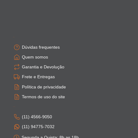
Empresa
Dúvidas frequentes
Quem somos
Garantia e Devolução
Frete e Entregas
Política de privacidade
Termos de uso do site
Atendimento
(11) 4566-9050
(11) 94775-7032
Segunda a Quinta: 8h as 18h