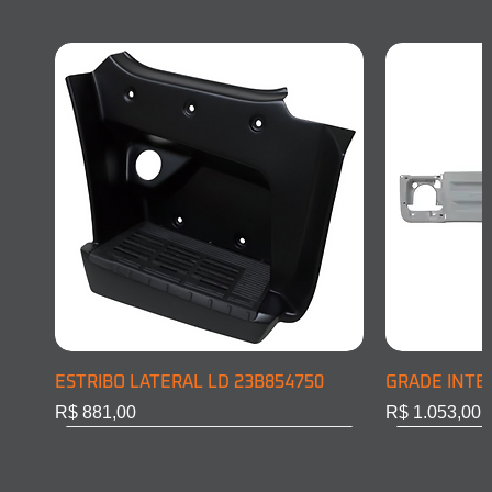
ESTRIBO LATERAL LD 23B854750
GRADE INTE
Preço
Preço
R$ 881,00
R$ 1.053,00