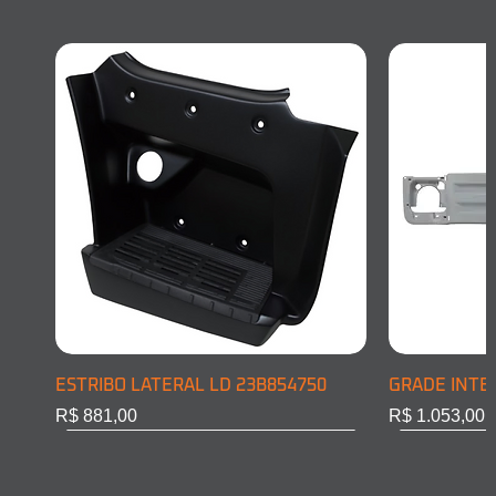
ESTRIBO LATERAL LD 23B854750
GRADE INTE
Preço
Preço
R$ 881,00
R$ 1.053,00