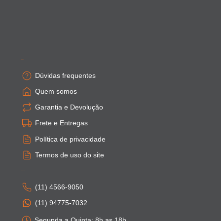
Empresa
Dúvidas frequentes
Quem somos
Garantia e Devolução
Frete e Entregas
Política de privacidade
Termos de uso do site
Atendimento
(11) 4566-9050
(11) 94775-7032
Segunda a Quinta: 8h as 18h