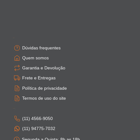
Empresa
Dúvidas frequentes
Quem somos
Garantia e Devolução
Frete e Entregas
Política de privacidade
Termos de uso do site
Atendimento
(11) 4566-9050
(11) 94775-7032
Segunda a Quinta: 8h as 18h