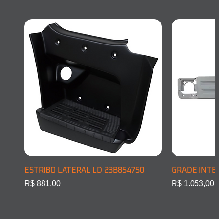
ESTRIBO LATERAL LD 23B854750
GRADE INTE
Preço
Preço
R$ 881,00
R$ 1.053,00