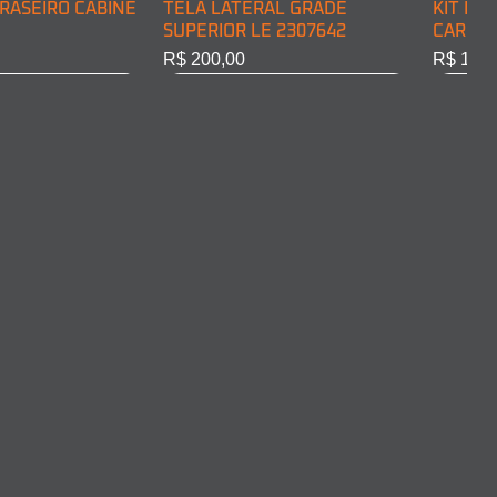
RASEIRO CABINE
TELA LATERAL GRADE
KIT DE
SUPERIOR LE 2307642
CARGA 
Preço
Preço
R$ 200,00
R$ 128,
RASEIRO CABINE
COMPLETO LD
ARO FAROL LD 2011375
ARO FA
10301
Esgotado
Esgota