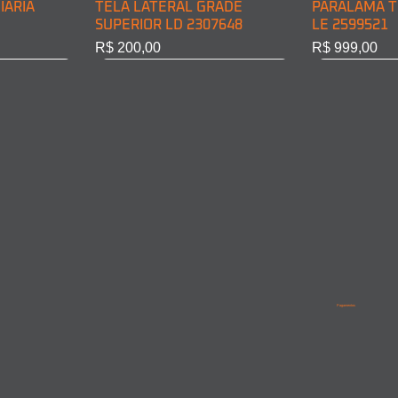
IÁRIA
TELA LATERAL GRADE
PARALAMA T
SUPERIOR LD 2307648
LE 2599521
Preço
Preço
R$ 200,00
R$ 999,00
BINE LD
INE LE
PARALAMA TRASEIRO CABINE
LANTERNA DIRECIONAL
PARALAMA T
PARALAMA 
LD 2599522
DIANT. LD 6968200221
LD/LE 95852
9615210201
Pagamentos
Esgotado
Esgotado
Esgotado
Esgotado