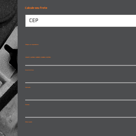
Calcule seu frete
Códigos correspondentes
1334037 | 1423566 | 1488083 | 1318860 | L0107001
Características
Aplicação
Dúvidas
Observações