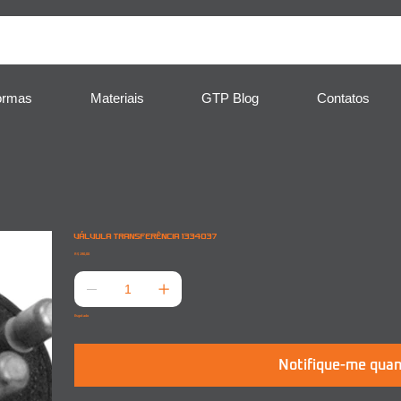
ormas
Materiais
GTP Blog
Contatos
VÁLVULA TRANSFERÊNCIA 1334037
Preço
R$ 190,00
Esgotado
Notifique-me quan