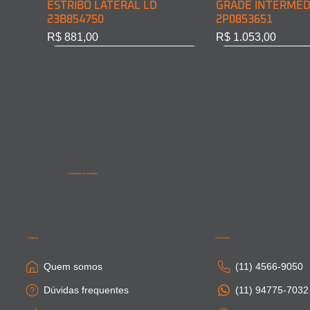
ESTRIBO LATERAL LD
GRADE INTERMED
23B854750
2P0853651
Preço
Preço
R$ 881,00
R$ 1.053,00
Acompanhe as novidades
SAIA LATERAL CABINE LD
PONTEIRA PARACHOQUE
SAIA LATERAL CA
SAIA LATERAL CAB
81615100410
DIAN. LD 81416106754
81664100306
81615100411
Empresa
Atendimento
Esgotado
Esgotado
Esgotado
Esgotado
Quem somos
(11) 4566-9050
Dúvidas frequentes
(11) 94775-7032