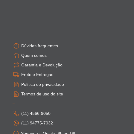
Empresa
Dúvidas frequentes
Quem somos
Garantia e Devolução
Frete e Entregas
Política de privacidade
Termos de uso do site
Atendimento
(11) 4566-9050
(11) 94775-7032
Segunda a Quinta: 8h as 18h