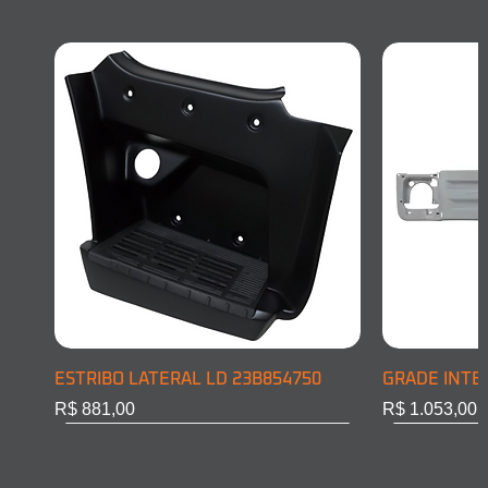
ESTRIBO LATERAL LD 23B854750
GRADE INTE
Preço
Preço
R$ 881,00
R$ 1.053,00