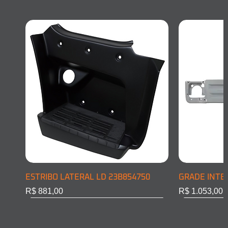
ESTRIBO LATERAL LD 23B854750
GRADE INTE
Preço
Preço
R$ 881,00
R$ 1.053,00