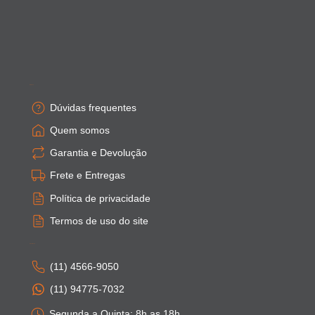
Empresa
Dúvidas frequentes
Quem somos
Garantia e Devolução
Frete e Entregas
Política de privacidade
Termos de uso do site
Atendimento
(11) 4566-9050
(11) 94775-7032
Segunda a Quinta: 8h as 18h