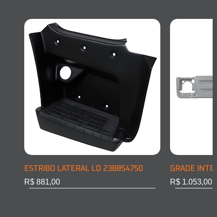
ESTRIBO LATERAL LD 23B854750
GRADE INTE
Preço
Preço
R$ 881,00
R$ 1.053,00