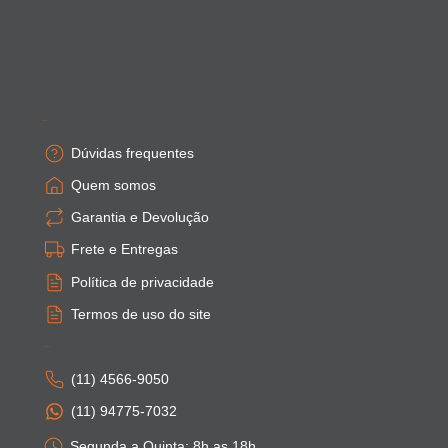
Empresa
Dúvidas frequentes
Quem somos
Garantia e Devolução
Frete e Entregas
Política de privacidade
Termos de uso do site
Atendimento
(11) 4566-9050
(11) 94775-7032
Segunda a Quinta: 8h as 18h