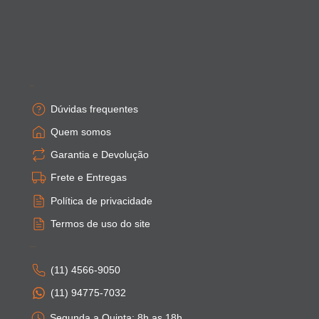
Empresa
Dúvidas frequentes
Quem somos
Garantia e Devolução
Frete e Entregas
Política de privacidade
Termos de uso do site
Atendimento
(11) 4566-9050
(11) 94775-7032
Segunda a Quinta: 8h as 18h