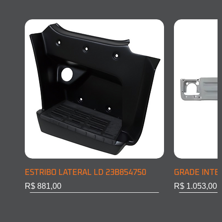
ESTRIBO LATERAL LD 23B854750
GRADE INTE
Preço
Preço
R$ 881,00
R$ 1.053,00