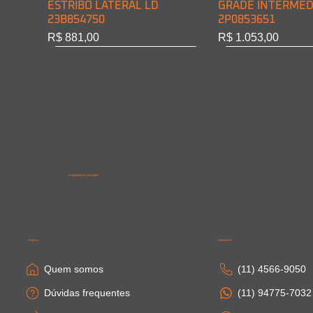
ESTRIBO LATERAL LD
GRADE INTERMED
23B854750
2P0853651
Preço
Preço
R$ 881,00
R$ 1.053,00
Acompanhe as novidades
SAIA LATERAL CABINE LD
PONTEIRA PARACHOQUE
SAIA LATERAL CA
SAIA LATERAL CAB
81615100410
DIAN. LD 81416106754
81664100306
81615100411
Empresa
Atendimento
Esgotado
Esgotado
Esgotado
Esgotado
Quem somos
(11) 4566-9050
Dúvidas frequentes
(11) 94775-7032