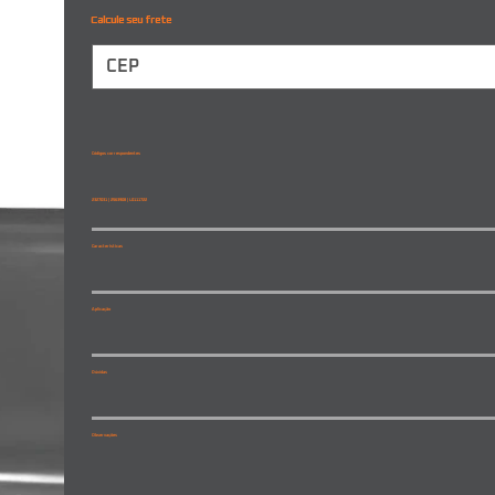
Calcule seu frete
Códigos correspondentes
2327031 | 2563908 | L0111722
Características
Aplicação
Dúvidas
Observações