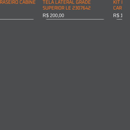
RASEIRO CABINE
TELA LATERAL GRADE
KIT DE
SUPERIOR LE 2307642
CARGA 
Preço
Preço
R$ 200,00
R$ 128,
RASEIRO CABINE
COMPLETO LD
ARO FAROL LD 2011375
ARO FA
10301
Esgotado
Esgota