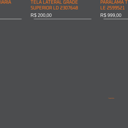
IÁRIA
TELA LATERAL GRADE
PARALAMA T
SUPERIOR LD 2307648
LE 2599521
Preço
Preço
R$ 200,00
R$ 999,00
BINE LD
INE LE
PARALAMA TRASEIRO CABINE
LANTERNA DIRECIONAL
PARALAMA T
PARALAMA 
LD 2599522
DIANT. LD 6968200221
LD/LE 95852
9615210201
Pagamentos
Esgotado
Esgotado
Esgotado
Esgotado