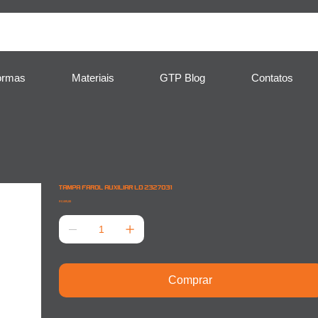
ormas
Materiais
GTP Blog
Contatos
TAMPA FAROL AUXILIAR LD 2327031
Preço
R$ 225,00
Comprar