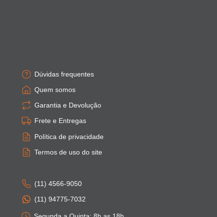
Empresa
Dúvidas frequentes
Quem somos
Garantia e Devolução
Frete e Entregas
Política de privacidade
Termos de uso do site
Atendimento
(11) 4566-9050
(11) 94775-7032
Segunda a Quinta: 8h as 18h