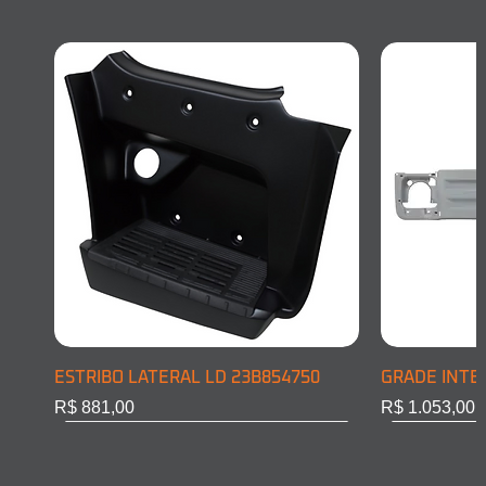
ESTRIBO LATERAL LD 23B854750
GRADE INTE
Preço
Preço
R$ 881,00
R$ 1.053,00