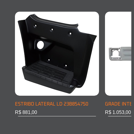
ESTRIBO LATERAL LD 23B854750
GRADE INTE
Preço
Preço
R$ 881,00
R$ 1.053,00