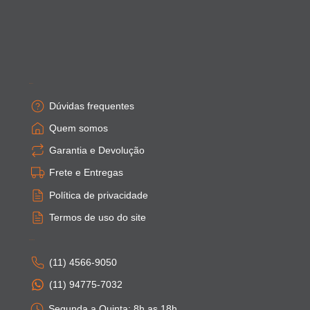
Empresa
Dúvidas frequentes
Quem somos
Garantia e Devolução
Frete e Entregas
Política de privacidade
Termos de uso do site
Atendimento
(11) 4566-9050
(11) 94775-7032
Segunda a Quinta: 8h as 18h