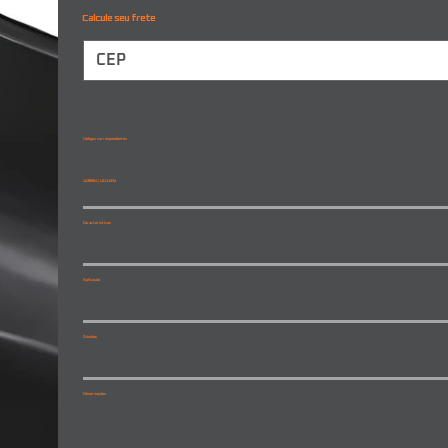
Calcule seu frete
Códigos correspondentes
1438564 | L0111234
Características
Aplicação
Dúvidas
Observações