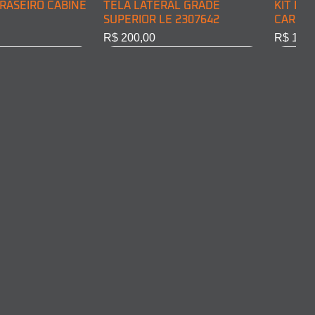
RASEIRO CABINE
TELA LATERAL GRADE
KIT DE
SUPERIOR LE 2307642
CARGA 
Preço
Preço
R$ 200,00
R$ 128,
RASEIRO CABINE
COMPLETO LD
ARO FAROL LD 2011375
ARO FA
10301
Esgotado
Esgota