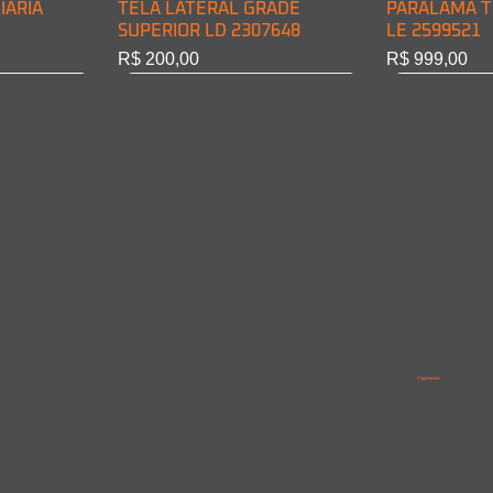
IÁRIA
TELA LATERAL GRADE
PARALAMA T
SUPERIOR LD 2307648
LE 2599521
Preço
Preço
R$ 200,00
R$ 999,00
BINE LD
INE LE
PARALAMA TRASEIRO CABINE
LANTERNA DIRECIONAL
PARALAMA T
PARALAMA 
LD 2599522
DIANT. LD 6968200221
LD/LE 95852
9615210201
Pagamentos
Esgotado
Esgotado
Esgotado
Esgotado