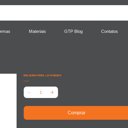
ormas
Materiais
GTP Blog
Contatos
MOLDURA FAROL LD 1438564
Preço
R$ 145,00
Comprar