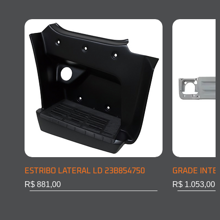
ESTRIBO LATERAL LD 23B854750
GRADE INTE
Preço
Preço
R$ 881,00
R$ 1.053,00