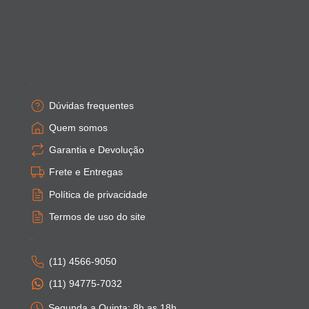
Empresa
Dúvidas frequentes
Quem somos
Garantia e Devolução
Frete e Entregas
Política de privacidade
Termos de uso do site
Atendimento
(11) 4566-9050
(11) 94775-7032
Segunda a Quinta: 8h as 18h