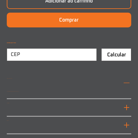
Adicionar ao carrinho
Comprar
Calcule seu frete
Calcular
Códigos correspondentes
20360898 | 20861583 | 20762994 | 20713720 | L0213017
Características
Aplicação