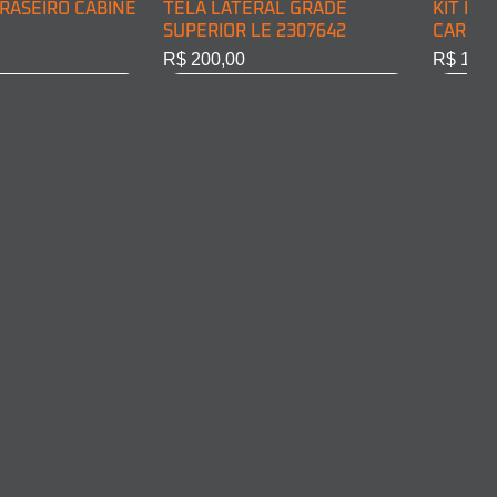
RASEIRO CABINE
TELA LATERAL GRADE
KIT DE
SUPERIOR LE 2307642
CARGA 
Preço
Preço
R$ 200,00
R$ 128,
RASEIRO CABINE
COMPLETO LD
ARO FAROL LD 2011375
ARO FA
10301
Esgotado
Esgota