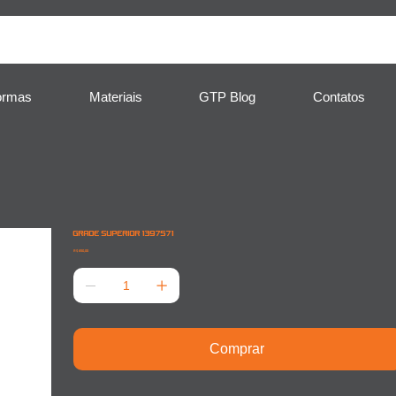
ormas
Materiais
GTP Blog
Contatos
GRADE SUPERIOR 1397571
Preço
R$ 650,00
Comprar