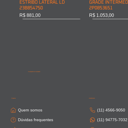
ESTRIBO LATERAL LD
GRADE INTERMED
23B854750
2P0853651
Preço
Preço
R$ 881,00
R$ 1.053,00
Acompanhe as novidades
SAIA LATERAL CABINE LD
PONTEIRA PARACHOQUE
SAIA LATERAL CA
SAIA LATERAL CAB
81615100410
DIAN. LD 81416106754
81664100306
81615100411
Empresa
Atendimento
Esgotado
Esgotado
Esgotado
Esgotado
Quem somos
(11) 4566-9050
Dúvidas frequentes
(11) 94775-7032