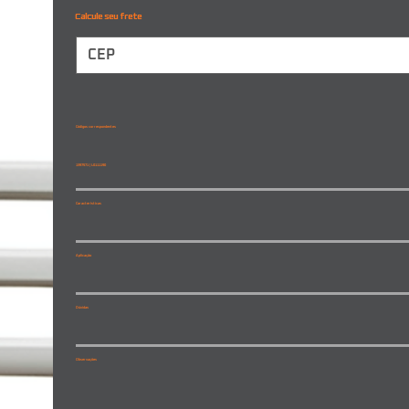
Calcule seu frete
Códigos correspondentes
1397571 | L0111190
Características
Aplicação
Dúvidas
Observações