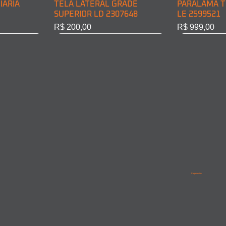
IÁRIA
TELA LATERAL GRADE
PARALAMA T
SUPERIOR LD 2307648
LE 2599521
Preço
Preço
R$ 200,00
R$ 999,00
BINE LD
INE LE
PARALAMA TRASEIRO CABINE
LANTERNA DIRECIONAL
PARALAMA T
PARALAMA 
LD 2599522
DIANT. LD 6968200221
LD/LE 95852
9615210201
Pagamentos
Esgotado
Esgotado
Esgotado
Esgotado