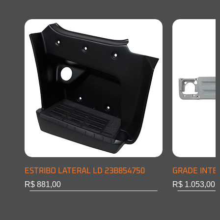
ESTRIBO LATERAL LD 23B854750
GRADE INTE
Preço
Preço
R$ 881,00
R$ 1.053,00