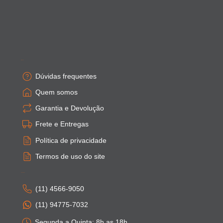
Empresa
Dúvidas frequentes
Quem somos
Garantia e Devolução
Frete e Entregas
Política de privacidade
Termos de uso do site
Atendimento
(11) 4566-9050
(11) 94775-7032
Segunda a Quinta: 8h as 18h