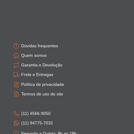
Empresa
Dúvidas frequentes
Quem somos
Garantia e Devolução
Frete e Entregas
Política de privacidade
Termos de uso do site
Atendimento
(11) 4566-9050
(11) 94775-7032
Segunda a Quinta: 8h as 18h