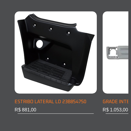
ESTRIBO LATERAL LD 23B854750
GRADE INTE
Preço
Preço
R$ 881,00
R$ 1.053,00