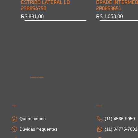
ESTRIBO LATERAL LD
GRADE INTERMED
23B854750
2P0853651
Preço
Preço
R$ 881,00
R$ 1.053,00
Acompanhe as novidades
SAIA LATERAL CABINE LD
PONTEIRA PARACHOQUE
SAIA LATERAL CA
SAIA LATERAL CAB
81615100410
DIAN. LD 81416106754
81664100306
81615100411
Empresa
Atendimento
Esgotado
Esgotado
Esgotado
Esgotado
Quem somos
(11) 4566-9050
Dúvidas frequentes
(11) 94775-7032