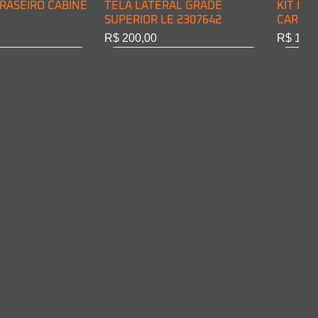
RASEIRO CABINE
TELA LATERAL GRADE
KIT DE
SUPERIOR LE 2307642
CARGA 
Preço
Preço
R$ 200,00
R$ 128,
RASEIRO CABINE
COMPLETO LD
ARO FAROL LD 2011375
ARO FA
10301
Esgotado
Esgota