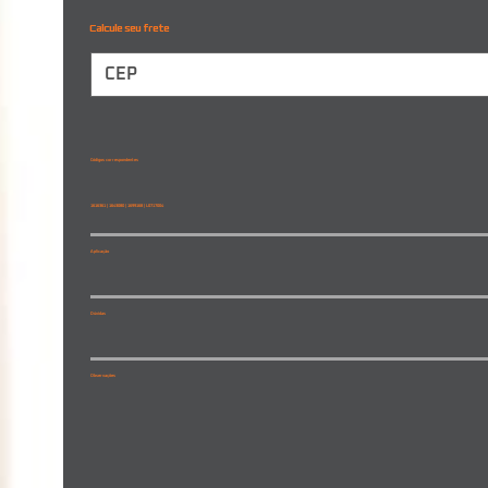
Calcule seu frete
Códigos correspondentes
1616361 | 1643080 | 1699168 | L0717004
Aplicação
Dúvidas
Observações