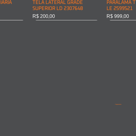
IÁRIA
TELA LATERAL GRADE
PARALAMA T
SUPERIOR LD 2307648
LE 2599521
Preço
Preço
R$ 200,00
R$ 999,00
BINE LD
INE LE
PARALAMA TRASEIRO CABINE
LANTERNA DIRECIONAL
PARALAMA T
PARALAMA 
LD 2599522
DIANT. LD 6968200221
LD/LE 95852
9615210201
Pagamentos
Esgotado
Esgotado
Esgotado
Esgotado