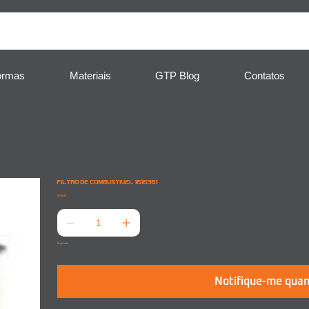
ormas
Materiais
GTP Blog
Contatos
FILTRO DE COMBUSTIVEL 1616361
Preço
R$ 0,00
Esgotado
Notifique-me quan