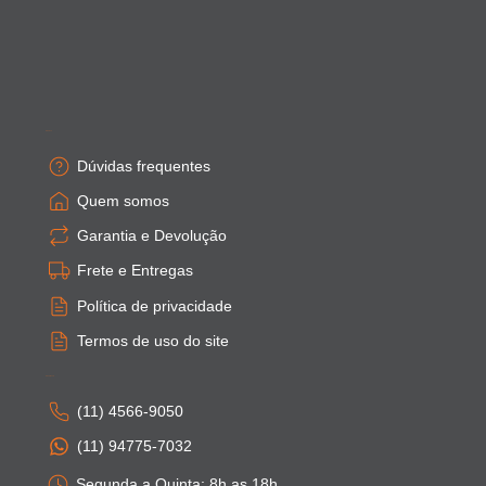
Empresa
Dúvidas frequentes
Quem somos
Garantia e Devolução
Frete e Entregas
Política de privacidade
Termos de uso do site
Atendimento
(11) 4566-9050
(11) 94775-7032
Segunda a Quinta: 8h as 18h