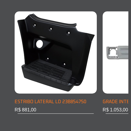
ESTRIBO LATERAL LD 23B854750
GRADE INTE
Preço
Preço
R$ 881,00
R$ 1.053,00