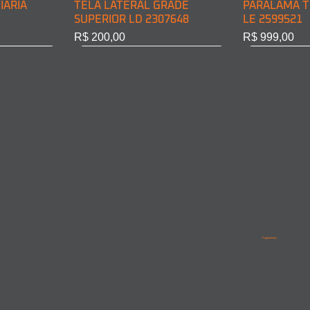
IÁRIA
TELA LATERAL GRADE
PARALAMA T
SUPERIOR LD 2307648
LE 2599521
Preço
Preço
R$ 200,00
R$ 999,00
BINE LD
INE LE
PARALAMA TRASEIRO CABINE
LANTERNA DIRECIONAL
PARALAMA T
PARALAMA 
LD 2599522
DIANT. LD 6968200221
LD/LE 95852
9615210201
Pagamentos
Esgotado
Esgotado
Esgotado
Esgotado