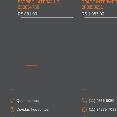
ESTRIBO LATERAL LD
GRADE INTERMED
23B854750
2P0853651
Preço
Preço
R$ 881,00
R$ 1.053,00
Acompanhe as novidades
SAIA LATERAL CABINE LD
PONTEIRA PARACHOQUE
SAIA LATERAL CA
SAIA LATERAL CAB
81615100410
DIAN. LD 81416106754
81664100306
81615100411
Empresa
Atendimento
Esgotado
Esgotado
Esgotado
Esgotado
Quem somos
(11) 4566-9050
Dúvidas frequentes
(11) 94775-7032