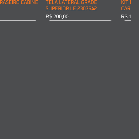
RASEIRO CABINE
TELA LATERAL GRADE
KIT DE
SUPERIOR LE 2307642
CARGA 
Preço
Preço
R$ 200,00
R$ 128,
RASEIRO CABINE
COMPLETO LD
ARO FAROL LD 2011375
ARO FA
10301
Esgotado
Esgota