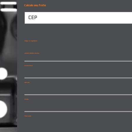
Calcule seu frete
Códigos correspondentes
1515195 | 1515193 | L0111213
Características
Aplicação
Dúvidas
Observações