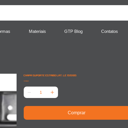
ormas
Materiais
GTP Blog
Contatos
CHAPA SUPORTE ESTRIBO LAT. LE 1515195
Preço
R$ 900,00
Comprar