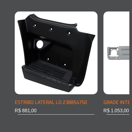
ESTRIBO LATERAL LD 23B854750
GRADE INTE
Preço
Preço
R$ 881,00
R$ 1.053,00