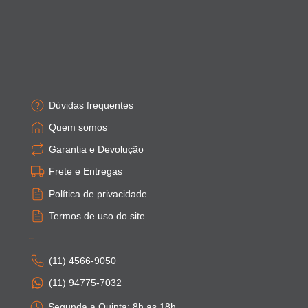
Empresa
Dúvidas frequentes
Quem somos
Garantia e Devolução
Frete e Entregas
Política de privacidade
Termos de uso do site
Atendimento
(11) 4566-9050
(11) 94775-7032
Segunda a Quinta: 8h as 18h