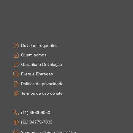
Empresa
Dúvidas frequentes
Quem somos
Garantia e Devolução
Frete e Entregas
Política de privacidade
Termos de uso do site
Atendimento
(11) 4566-9050
(11) 94775-7032
Segunda a Quinta: 8h as 18h