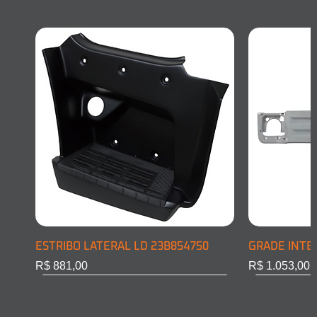
ESTRIBO LATERAL LD 23B854750
GRADE INTE
Preço
Preço
R$ 881,00
R$ 1.053,00