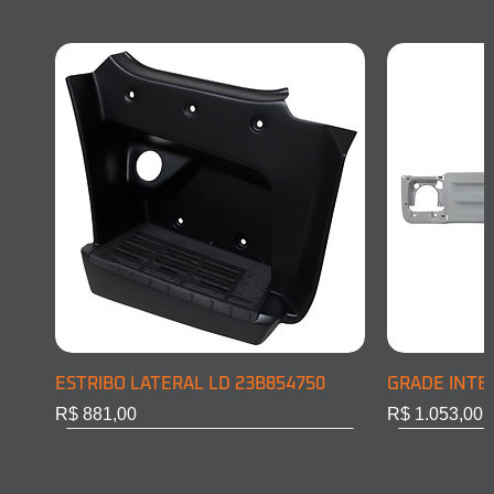
ESTRIBO LATERAL LD 23B854750
GRADE INTE
Preço
Preço
R$ 881,00
R$ 1.053,00