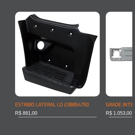
ESTRIBO LATERAL LD 23B854750
GRADE INTE
Preço
Preço
R$ 881,00
R$ 1.053,00