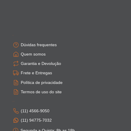
Empresa
Dúvidas frequentes
Quem somos
Garantia e Devolução
Frete e Entregas
Política de privacidade
Termos de uso do site
Atendimento
(11) 4566-9050
(11) 94775-7032
Segunda a Quinta: 8h as 18h