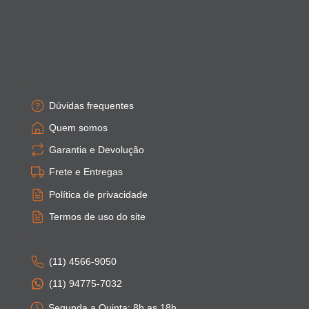
Empresa
Dúvidas frequentes
Quem somos
Garantia e Devolução
Frete e Entregas
Política de privacidade
Termos de uso do site
Atendimento
(11) 4566-9050
(11) 94775-7032
Segunda a Quinta: 8h as 18h