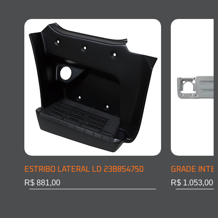
ESTRIBO LATERAL LD 23B854750
GRADE INTE
Preço
Preço
R$ 881,00
R$ 1.053,00