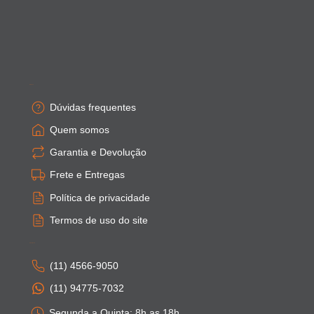
Empresa
Dúvidas frequentes
Quem somos
Garantia e Devolução
Frete e Entregas
Política de privacidade
Termos de uso do site
Atendimento
(11) 4566-9050
(11) 94775-7032
Segunda a Quinta: 8h as 18h