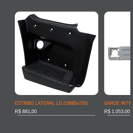
ESTRIBO LATERAL LD 23B854750
GRADE INTE
Preço
Preço
R$ 881,00
R$ 1.053,00