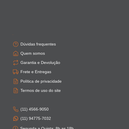
Empresa
Dúvidas frequentes
Quem somos
Garantia e Devolução
Frete e Entregas
Política de privacidade
Termos de uso do site
Atendimento
(11) 4566-9050
(11) 94775-7032
Segunda a Quinta: 8h as 18h