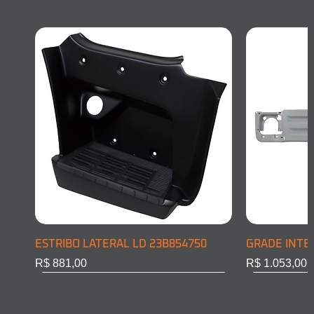
ESTRIBO LATERAL LD 23B854750
GRADE INTE
Preço
Preço
R$ 881,00
R$ 1.053,00