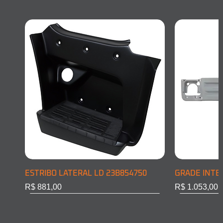
ESTRIBO LATERAL LD 23B854750
GRADE INTE
Preço
Preço
R$ 881,00
R$ 1.053,00