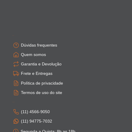
Empresa
Dúvidas frequentes
Quem somos
Garantia e Devolução
Frete e Entregas
Política de privacidade
Termos de uso do site
Atendimento
(11) 4566-9050
(11) 94775-7032
Segunda a Quinta: 8h as 18h