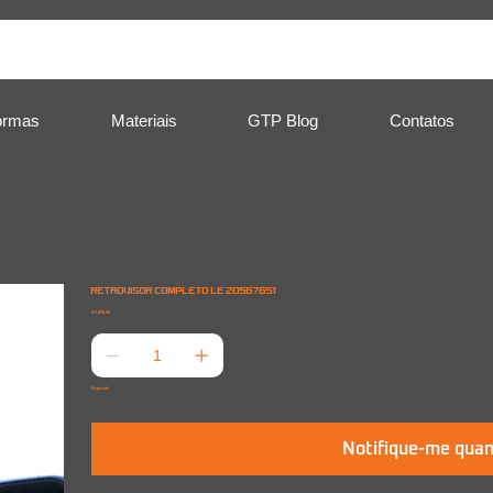
ormas
Materiais
GTP Blog
Contatos
RETROVISOR COMPLETO LE 20567651
Preço
R$ 800,00
Esgotado
Notifique-me quan