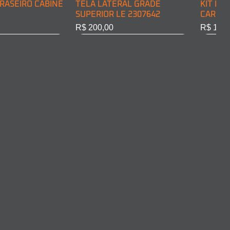
RASEIRO CABINE
TELA LATERAL GRADE
KIT DE
SUPERIOR LE 2307642
CARGA 
Preço
Preço
R$ 200,00
R$ 128,
RASEIRO CABINE
COMPLETO LD
ARO FAROL LD 2011375
ARO FA
10301
Esgotado
Esgota