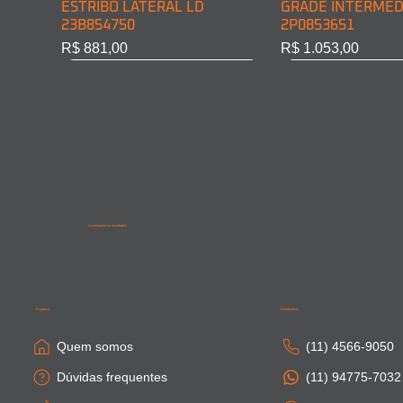
ESTRIBO LATERAL LD
GRADE INTERMED
23B854750
2P0853651
Preço
Preço
R$ 881,00
R$ 1.053,00
Acompanhe as novidades
SAIA LATERAL CABINE LD
PONTEIRA PARACHOQUE
SAIA LATERAL CA
SAIA LATERAL CAB
81615100410
DIAN. LD 81416106754
81664100306
81615100411
Empresa
Atendimento
Esgotado
Esgotado
Esgotado
Esgotado
Quem somos
(11) 4566-9050
Dúvidas frequentes
(11) 94775-7032