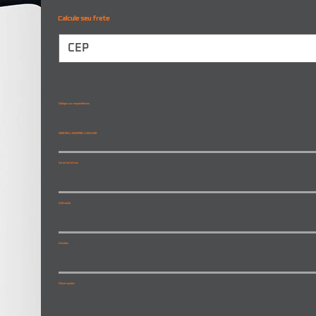
Calcule seu frete
Códigos correspondentes
20567651 | 20455981 | L0211138
Características
Aplicação
Dúvidas
Observações