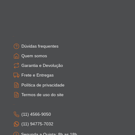
Empresa
Dúvidas frequentes
Quem somos
Garantia e Devolução
Frete e Entregas
Política de privacidade
Termos de uso do site
Atendimento
(11) 4566-9050
(11) 94775-7032
Segunda a Quinta: 8h as 18h