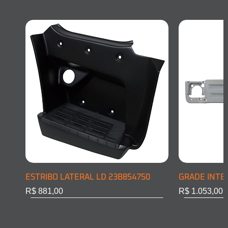
ESTRIBO LATERAL LD 23B854750
GRADE INTE
Preço
Preço
R$ 881,00
R$ 1.053,00