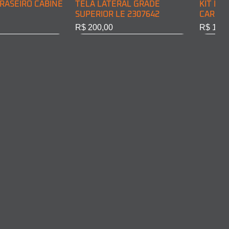
RASEIRO CABINE
TELA LATERAL GRADE
KIT DE
SUPERIOR LE 2307642
CARGA 
Preço
Preço
R$ 200,00
R$ 128,
RASEIRO CABINE
COMPLETO LD
ARO FAROL LD 2011375
ARO FA
10301
Esgotado
Esgota