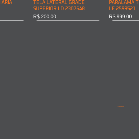
IÁRIA
TELA LATERAL GRADE
PARALAMA T
SUPERIOR LD 2307648
LE 2599521
Preço
Preço
R$ 200,00
R$ 999,00
BINE LD
INE LE
PARALAMA TRASEIRO CABINE
LANTERNA DIRECIONAL
PARALAMA T
PARALAMA 
LD 2599522
DIANT. LD 6968200221
LD/LE 95852
9615210201
Pagamentos
Esgotado
Esgotado
Esgotado
Esgotado