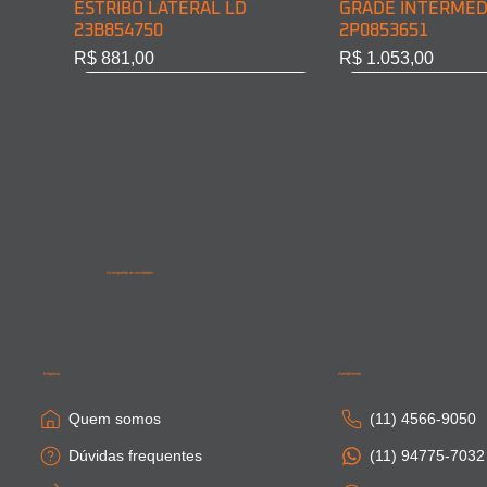
ESTRIBO LATERAL LD
GRADE INTERMED
23B854750
2P0853651
Preço
Preço
R$ 881,00
R$ 1.053,00
Acompanhe as novidades
SAIA LATERAL CABINE LD
PONTEIRA PARACHOQUE
SAIA LATERAL CA
SAIA LATERAL CAB
81615100410
DIAN. LD 81416106754
81664100306
81615100411
Empresa
Atendimento
Esgotado
Esgotado
Esgotado
Esgotado
Quem somos
(11) 4566-9050
Dúvidas frequentes
(11) 94775-7032