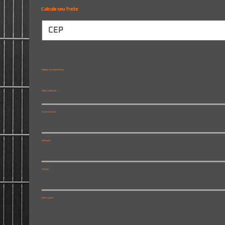
Calcule seu frete
Códigos correspondentes
100W | L0921110
Características
Aplicação
Dúvidas
Observações