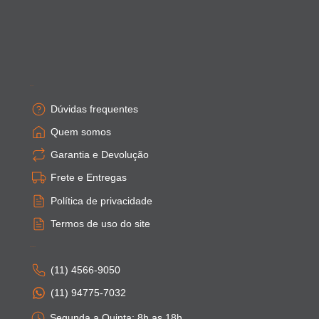
Empresa
Dúvidas frequentes
Quem somos
Garantia e Devolução
Frete e Entregas
Política de privacidade
Termos de uso do site
Atendimento
(11) 4566-9050
(11) 94775-7032
Segunda a Quinta: 8h as 18h