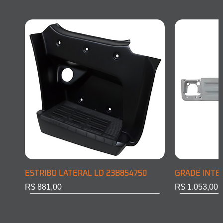
ESTRIBO LATERAL LD 23B854750
GRADE INTE
Preço
Preço
R$ 881,00
R$ 1.053,00