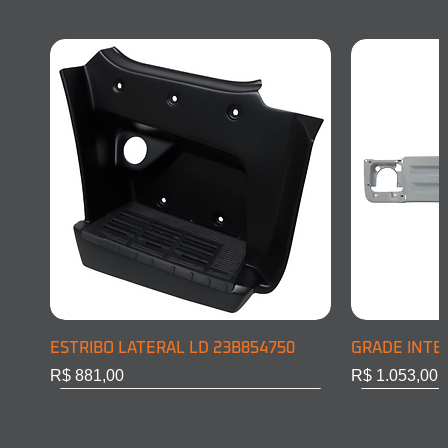
ESTRIBO LATERAL LD 23B854750
GRADE INTE
Preço
Preço
R$ 881,00
R$ 1.053,00