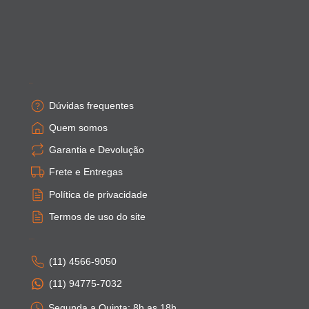
Empresa
Dúvidas frequentes
Quem somos
Garantia e Devolução
Frete e Entregas
Política de privacidade
Termos de uso do site
Atendimento
(11) 4566-9050
(11) 94775-7032
Segunda a Quinta: 8h as 18h