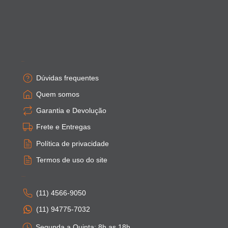
Empresa
Dúvidas frequentes
Quem somos
Garantia e Devolução
Frete e Entregas
Política de privacidade
Termos de uso do site
Atendimento
(11) 4566-9050
(11) 94775-7032
Segunda a Quinta: 8h as 18h