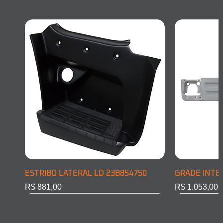
ESTRIBO LATERAL LD 23B854750
GRADE INTE
Preço
Preço
R$ 881,00
R$ 1.053,00