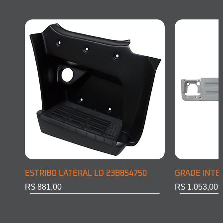
ESTRIBO LATERAL LD 23B854750
GRADE INTE
Preço
Preço
R$ 881,00
R$ 1.053,00