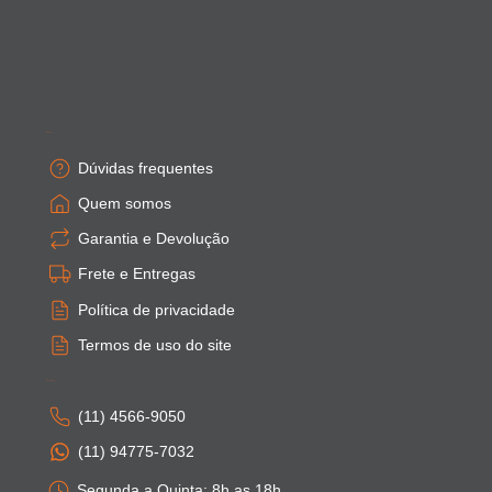
Empresa
Dúvidas frequentes
Quem somos
Garantia e Devolução
Frete e Entregas
Política de privacidade
Termos de uso do site
Atendimento
(11) 4566-9050
(11) 94775-7032
Segunda a Quinta: 8h as 18h