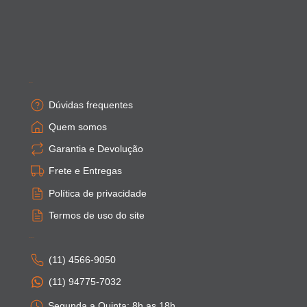
Empresa
Dúvidas frequentes
Quem somos
Garantia e Devolução
Frete e Entregas
Política de privacidade
Termos de uso do site
Atendimento
(11) 4566-9050
(11) 94775-7032
Segunda a Quinta: 8h as 18h