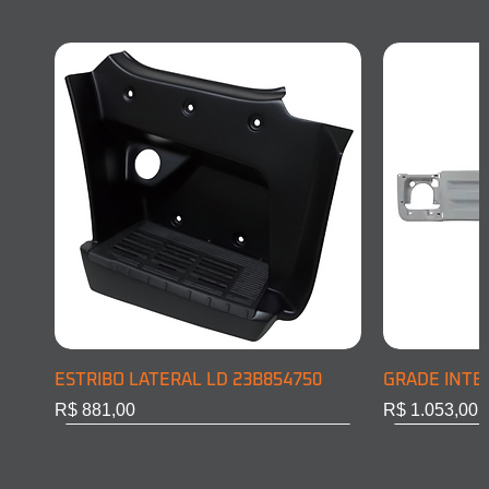
ESTRIBO LATERAL LD 23B854750
GRADE INTE
Preço
Preço
R$ 881,00
R$ 1.053,00