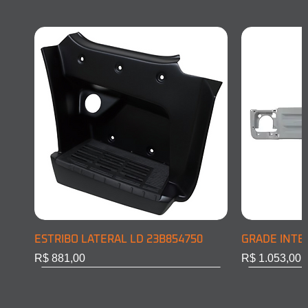
ESTRIBO LATERAL LD 23B854750
GRADE INTE
Preço
Preço
R$ 881,00
R$ 1.053,00