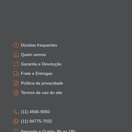
Empresa
Dúvidas frequentes
Quem somos
Garantia e Devolução
Frete e Entregas
Política de privacidade
Termos de uso do site
Atendimento
(11) 4566-9050
(11) 94775-7032
Segunda a Quinta: 8h as 18h