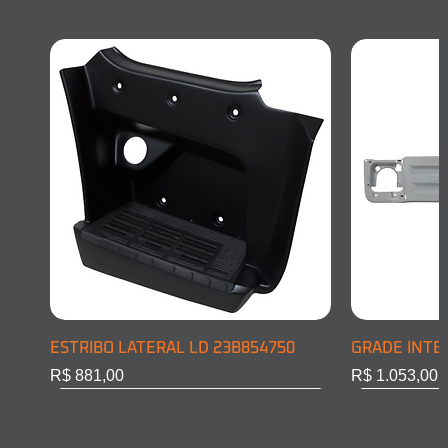
ESTRIBO LATERAL LD 23B854750
GRADE INTE
Preço
Preço
R$ 881,00
R$ 1.053,00