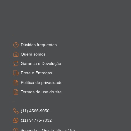
Empresa
Dúvidas frequentes
Quem somos
Garantia e Devolução
Frete e Entregas
Política de privacidade
Termos de uso do site
Atendimento
(11) 4566-9050
(11) 94775-7032
Segunda a Quinta: 8h as 18h