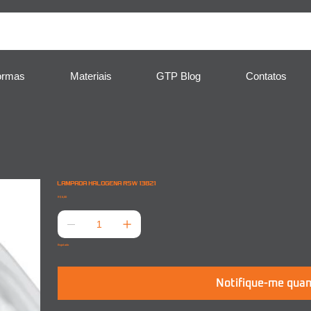
ormas
Materiais
GTP Blog
Contatos
LAMPADA HALOGENA R5W 13821
Preço
R$ 6,00
Esgotado
Notifique-me quan