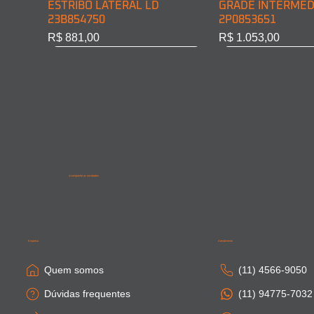
ESTRIBO LATERAL LD
GRADE INTERMED
23B854750
2P0853651
Preço
Preço
R$ 881,00
R$ 1.053,00
Acompanhe as novidades
SAIA LATERAL CABINE LD
PONTEIRA PARACHOQUE
SAIA LATERAL CA
SAIA LATERAL CAB
81615100410
DIAN. LD 81416106754
81664100306
81615100411
Empresa
Atendimento
Esgotado
Esgotado
Esgotado
Esgotado
Quem somos
(11) 4566-9050
Dúvidas frequentes
(11) 94775-7032