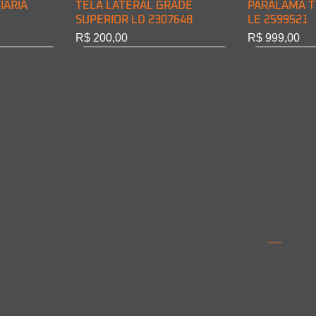
IÁRIA
TELA LATERAL GRADE
PARALAMA T
SUPERIOR LD 2307648
LE 2599521
Preço
Preço
R$ 200,00
R$ 999,00
BINE LD
INE LE
PARALAMA TRASEIRO CABINE
LANTERNA DIRECIONAL
PARALAMA T
PARALAMA 
LD 2599522
DIANT. LD 6968200221
LD/LE 95852
9615210201
Pagamentos
Esgotado
Esgotado
Esgotado
Esgotado