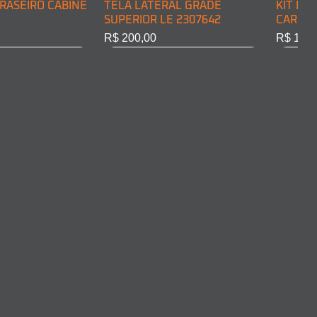
RASEIRO CABINE
TELA LATERAL GRADE
KIT DE
SUPERIOR LE 2307642
CARGA 
Preço
Preço
R$ 200,00
R$ 128,
RASEIRO CABINE
COMPLETO LD
ARO FAROL LD 2011375
ARO FA
10301
Esgotado
Esgota