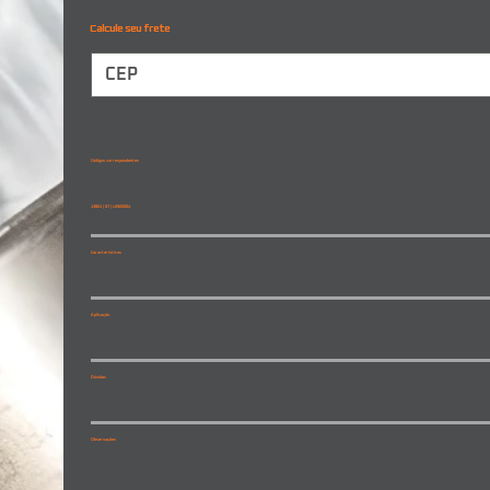
Calcule seu frete
Códigos correspondentes
13821 | 67 | L0922004
Características
Aplicação
Dúvidas
Observações