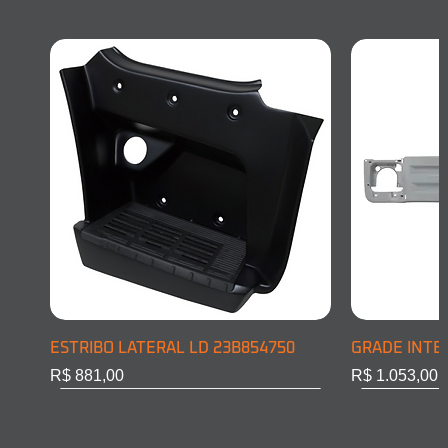
ESTRIBO LATERAL LD 23B854750
GRADE INTE
Preço
Preço
R$ 881,00
R$ 1.053,00