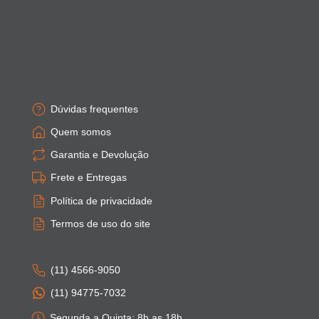
Empresa
Dúvidas frequentes
Quem somos
Garantia e Devolução
Frete e Entregas
Política de privacidade
Termos de uso do site
Atendimento
(11) 4566-9050
(11) 94775-7032
Segunda a Quinta: 8h as 18h