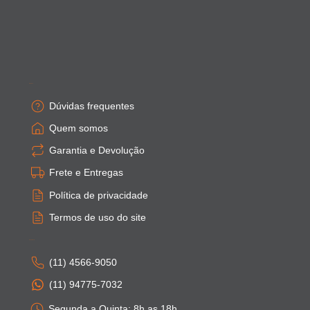
Empresa
Dúvidas frequentes
Quem somos
Garantia e Devolução
Frete e Entregas
Política de privacidade
Termos de uso do site
Atendimento
(11) 4566-9050
(11) 94775-7032
Segunda a Quinta: 8h as 18h