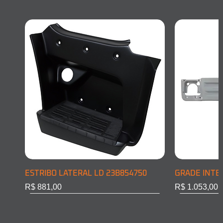
ESTRIBO LATERAL LD 23B854750
GRADE INTE
Preço
Preço
R$ 881,00
R$ 1.053,00