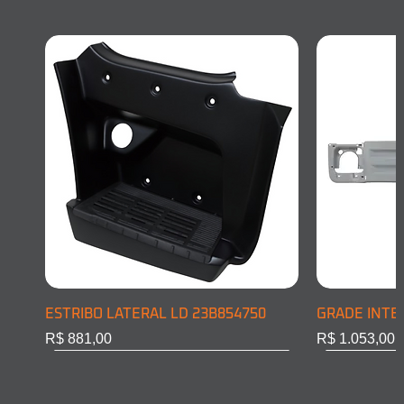
ESTRIBO LATERAL LD 23B854750
GRADE INTE
Preço
Preço
R$ 881,00
R$ 1.053,00