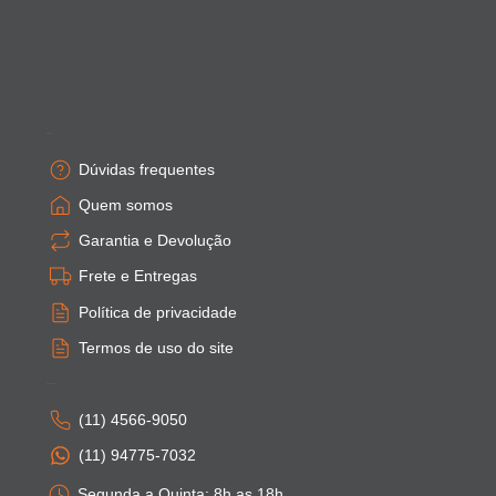
Empresa
Dúvidas frequentes
Quem somos
Garantia e Devolução
Frete e Entregas
Política de privacidade
Termos de uso do site
Atendimento
(11) 4566-9050
(11) 94775-7032
Segunda a Quinta: 8h as 18h