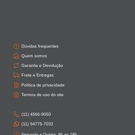
Empresa
Dúvidas frequentes
Quem somos
Garantia e Devolução
Frete e Entregas
Política de privacidade
Termos de uso do site
Atendimento
(11) 4566-9050
(11) 94775-7032
Segunda a Quinta: 8h as 18h