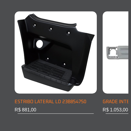
ESTRIBO LATERAL LD 23B854750
GRADE INTE
Preço
Preço
R$ 881,00
R$ 1.053,00