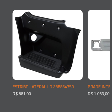
ESTRIBO LATERAL LD 23B854750
GRADE INTE
Preço
Preço
R$ 881,00
R$ 1.053,00