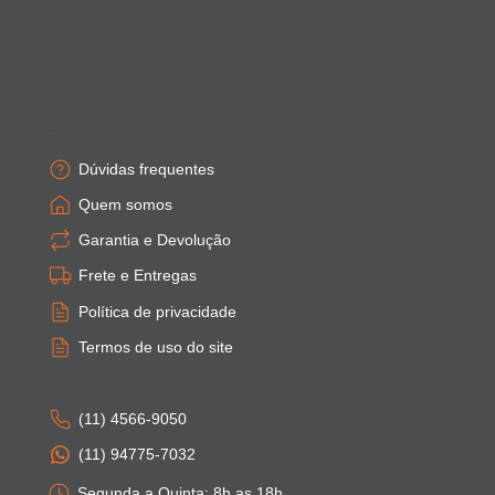
Empresa
Dúvidas frequentes
Quem somos
Garantia e Devolução
Frete e Entregas
Política de privacidade
Termos de uso do site
Atendimento
(11) 4566-9050
(11) 94775-7032
Segunda a Quinta: 8h as 18h