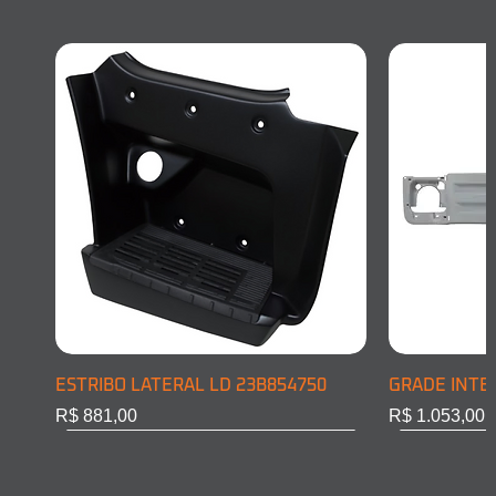
ESTRIBO LATERAL LD 23B854750
GRADE INTE
Preço
Preço
R$ 881,00
R$ 1.053,00