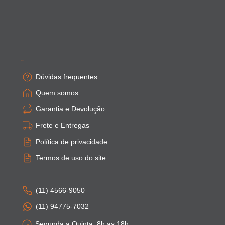
Empresa
Dúvidas frequentes
Quem somos
Garantia e Devolução
Frete e Entregas
Política de privacidade
Termos de uso do site
Atendimento
(11) 4566-9050
(11) 94775-7032
Segunda a Quinta: 8h as 18h