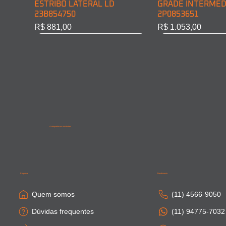
ESTRIBO LATERAL LD
GRADE INTERMED
23B854750
2P0853651
Preço
Preço
R$ 881,00
R$ 1.053,00
Acompanhe as novidades
SAIA LATERAL CABINE LD
PONTEIRA PARACHOQUE
SAIA LATERAL CA
SAIA LATERAL CAB
81615100410
DIAN. LD 81416106754
81664100306
81615100411
Empresa
Atendimento
Esgotado
Esgotado
Esgotado
Esgotado
Quem somos
(11) 4566-9050
Dúvidas frequentes
(11) 94775-7032