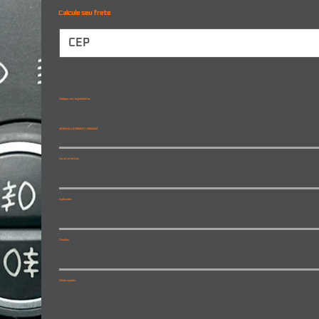
Calcule seu frete
Códigos correspondentes
22154311 | 21762237 | L0204202
Características
Aplicação
Dúvidas
Observações