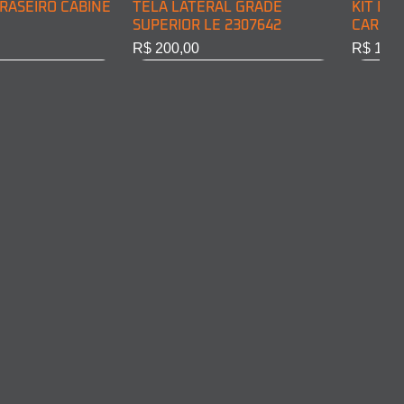
RASEIRO CABINE
TELA LATERAL GRADE
KIT DE
SUPERIOR LE 2307642
CARGA 
Preço
Preço
R$ 200,00
R$ 128,
RASEIRO CABINE
COMPLETO LD
ARO FAROL LD 2011375
ARO FA
10301
Esgotado
Esgota