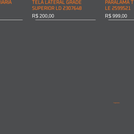
IÁRIA
TELA LATERAL GRADE
PARALAMA T
SUPERIOR LD 2307648
LE 2599521
Preço
Preço
R$ 200,00
R$ 999,00
BINE LD
INE LE
PARALAMA TRASEIRO CABINE
LANTERNA DIRECIONAL
PARALAMA T
PARALAMA 
LD 2599522
DIANT. LD 6968200221
LD/LE 95852
9615210201
Pagamentos
Esgotado
Esgotado
Esgotado
Esgotado