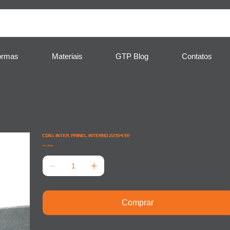
ormas
Materiais
GTP Blog
Contatos
CONJ. INTER. PAINEL INTERNO 22154311
Preço
R$ 1.150,00
Comprar