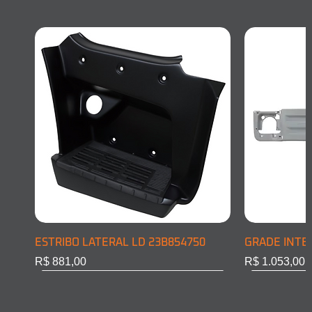
ESTRIBO LATERAL LD 23B854750
GRADE INTE
Preço
Preço
R$ 881,00
R$ 1.053,00