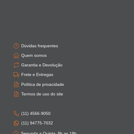
Empresa
Dúvidas frequentes
Quem somos
Garantia e Devolução
Frete e Entregas
Política de privacidade
Termos de uso do site
Atendimento
(11) 4566-9050
(11) 94775-7032
Segunda a Quinta: 8h as 18h